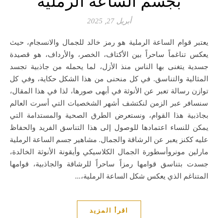
بجسم الساعة الرملية
أبريل 27, 2025
يعتبر قوام الساعة الرملية هو رمز خالد للجمال والانسجام، حيث
يعكس تناغماً ساحراً بين الأكتاف، الخصر، والأرداف، هو قصيدة
جسدية يتغنى بها الناس منذ الأزل، لما يحمله من جاذبية تجسد
المثالية والتناسق. في كل منحنى من هذا الشكل حكاية، وفي كل
توازن رسالة تعبر عن الأنوثة في أبهى صورها، لذا في هذا المقال،
سنسافر عبر الزمن لنكتشف أشهر الشخصيات التي أسرت العالم
بجاذبية هذا القوام، ونستعرض الطرق الصحية والمستدامة التي
يمكن للنساء اعتمادها للوصول إلى هذا التناسق الفريد والحفاظ
عليه ككنز يعبر عن الرشاقة والجمال. مشاهير جسم الساعة الرملية
مارلين مونروأسطورة الجمال الكلاسيكي وأيقونة الأنوثة الخالدة،
جسدت بتناسق قوامها رمزاً ساحراً للرشاقة والجاذبية، قوامها
المتناغم الذي يعكس شكل الساعة الرملية،…
اقرأ المزيد