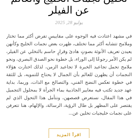
عن الفيلر
يوليو 28, 2025
في مشهد اعتادت فيه الوجوه على مقاييسٍ تفرض أكثر مما تختار
وملامح تتشابه أكثر مما تختلف، ظهرت بعض نجمات الخليج وكأنهن
يعيدن تعريف الأنوثة بصوتٍ هادئ وقرارٍ حاسم بالتخلي عن الفيلر،
لم يكن الأمر رجوعًا إلى الوراء، بل خطوة نحو الصدق البصري، ونحو
ملامح تحمل تجاعيد الخبرة لا تجاعيد الزمن، لذلك اختارت هؤلاء
النجمات أن يظهرن للعالم بأن الجمال لا يحتاج للتمويه، بل للثقة
في خطوة تعكس النضج الفني، والتصالح مع الذات، وربما، بداية
عهد جديد تكتب فيه معايير الجاذبية بماء الجرأة لا بمحلول التجميل
في هذا المقال، نستعرض قصصهن، ونتأمل هذا التحول الذي لم
يقتصر على المظهر بل طال الرؤية، الرسالة، والإلهام، هنا تتعرفن
على نجمات خليجيات تخلين عن…
اقرأ المزيد