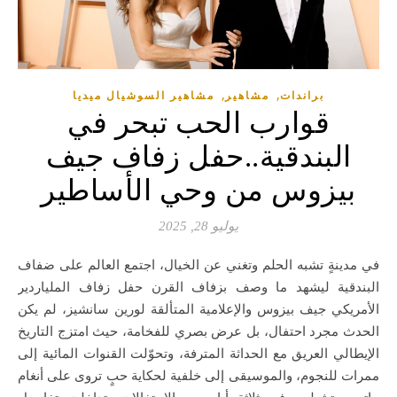
,
,
براندات
مشاهير
مشاهير السوشيال ميديا
قوارب الحب تبحر في
البندقية..حفل زفاف جيف
بيزوس من وحي الأساطير
يوليو 28, 2025
في مدينةٍ تشبه الحلم وتغني عن الخيال، اجتمع العالم على ضفاف
البندقية ليشهد ما وصف بزفاف القرن حفل زفاف الملياردير
الأمريكي جيف بيزوس والإعلامية المتألقة لورين سانشيز، لم يكن
الحدث مجرد احتفال، بل عرض بصري للفخامة، حيث امتزج التاريخ
الإيطالي العريق مع الحداثة المترفة، وتحوّلت القنوات المائية إلى
ممرات للنجوم، والموسيقى إلى خلفية لحكاية حبٍ تروى على أنغام
ماتيو بوتشيلي، في ثلاثة أيام من الاحتفالات، تداخلت تفاصيل