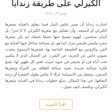
الكيرلي على طريقة زندايا
يوليو 28, 2025
اختارت زندايا أن تسير عكس التيار فيما يتعلق بالعناية بشعرها
الكيرلي أو المجعد، وأن تتعامل مع شعرها الكيرلي لا كـ”تحدٍ”، بل
كبيان شخصي، كهوية تفصح عنها خصلةً خصلة، لم يكن شعرها
مجرد ملمس طبيعي يترك كما هو، بل مساحة تتداخل فيها العناية مع
الفن، والروتين مع الفلسفة الخاصة بها، فشعرها المتموج يتحدث
بصوتٍ خاص عن الحرية، عن التفرد، عن الجمال الذي لا ينكسر
تحت أداة فرد أو يختصر في عبوة تثبيت، فعبر كل ظهور لها، نلمح
فكرة جمالية جديدة، تعييد صياغة العلاقة بين المرأة وشعرها
المتمرد، وتجعل من الانسيابية عرفًا لا يقاس بطول الشعرة أو درجة
التفافها، في هذا المقال، نتتبّع خطوات زندايا في العناية بشعرها
الكيرلي، ونكشف كيف تحول…
اقرأ المزيد