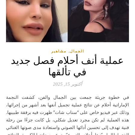
,
الجمال
مشاهير
عملية أنف أحلام فصل جديد
في تألقها
أكتوبر 15, 2025
في خطوة جريئة جمعت بين الجمال والفن، كشفت النجمة
الإماراتية أحلام عن نتائج عملية تجميل أنفها بعد أشهر من إجرائها،
وذلك عبر فيديو خاص على “سناب شات” ظهرت فيه برفقة طبيبها.
هذه العملية لم تكن مجرد تعديل شكلي، بل كانت جزءًا من رحلة
فنية تهدف إلى تحسين أدائها الصوتي واستعادة مدى صوتها الغنائي
الذي لطالما ميّزها. أحلام، التي عبّرت عن سعادتها الكبيرة بالنتائج،