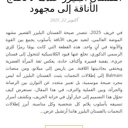
الأناقة إلى مجهود
أكتوبر 22, 2025
في خريف 2025، تتصدر صيحة الفستان البليزر القصير مشهد
الموضة العالمي، لتعيد تعريف الأناقة بأسلوب يجمع بين القوة
والأنوثة في آنٍ واحد. هذه القطعة التي كانت يومًا رمزًا للزي
الرسمي الذكوري، تخلع عنها قيود الكلاسيكية لتتحول إلى فستان
جريء، بقصة قصيرة وأكتاف حادة، يعكس ثقة المرأة العصرية
ويحتفي بجاذبيتها اللافتة. من باريس إلى ميلانو، ومن منصات
Balmain إلى إطلالات النجمات يثبت الفستان البليزر أنه ليس
مجرد صيحة موسمية، بل تعبير متجدد عن التوازن بين الرصانة
والجرأة، وبين العملية والترف، في هذا المقال، نستعرض كيف
تحوّل هذا التصميم إلى خيار أول في خزانة الخريف، ونكشف أسرار
تنسيقه بأسلوب يلائم كل شخصية وكل مناسبة. أبرز إطلالات
النجمات بالفستان البليزر هاندا أرتشيل عرض…