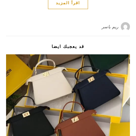
اقرأ المزيد
ريم ياسر
قد يعجبك ايضا