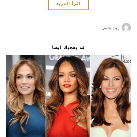
اقرأ المزيد
ريم ياسر
قد يعجبك ايضا