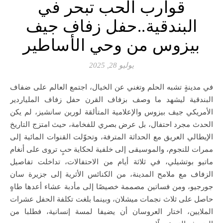
قوارب الحب تبحر في
البندقية..حفل زفاف جيف
بيزوس من وحي الأساطير
يوليو 28, 2025
في مدينةٍ تشبه الحلم وتغني عن الخيال، اجتمع العالم على ضفاف
البندقية ليشهد ما وصف بزفاف القرن حفل زفاف الملياردير
الأمريكي جيف بيزوس والإعلامية المتألقة لورين سانشيز، لم يكن
الحدث مجرد احتفال، بل عرض بصري للفخامة، حيث امتزج التاريخ
الإيطالي العريق مع الحداثة المترفة، وتحوّلت القنوات المائية إلى
ممرات للنجوم، والموسيقى إلى خلفية لحكاية حبٍ تروى على أنغام
ماتيو بوتشيلي، في ثلاثة أيام من الاحتفالات، تداخلت تفاصيل
الزفاف مع ملامح المدينة، من الكنائس الأثرية إلى جزيرة سان
جورجيو، ومن فساتين مصممة خصيصًا إلى مأدبة عشاء أعدها طاهٍ
حاصل على ثلاث نجمات ميشلان، وبينما بلغت تكلفة الحفل عشرات
الملايين، اختار العروسان أن يضيفا لمسة إنسانية، فطلبا من