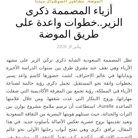
,
الموضة
مشاهير السوشيال ميديا
أزياء المصممة ذكرى
الزير..خطوات واعدة على
طريق الموضة
يناير 8, 2026
تطل المصممة السعودية الشابة ذكرى تركي الزير على مشهد
الأزياء وهي تقف عند مفترق طرق بين سنوات الدراسة الأخيرة
وبداياتها في عالم الاحتراف، لتثبت حضورها كاسم واعد يسير
بخطوات واثقة نحو المستقبل. تحمل ذكرى رؤية حالمة لصناعة
الأزياء في المملكة، رؤية تجمع بين المعرفة الأكاديمية التي صقلت
مهاراتها، وروح الابتكار التي غذت شغفها. ومن خلال علامتها
الصاعدة Aurelle، استطاعت أن ترسم ملامح مشروع يوازن بين
التراث والحداثة، حيث تستلهم هويتها البصرية من الثقافة السعودية
وتعيد تقديمها بروح عصرية تعكس الأصالة بأسلوب جديد. في هذا
المقال، نرافق ذكرى وهي تفتح أبواب رحلتها الأولى نحو عالم
التصميم الاحترافي، لتكشف كيف تحول الشغف إلى مشروع يعبر