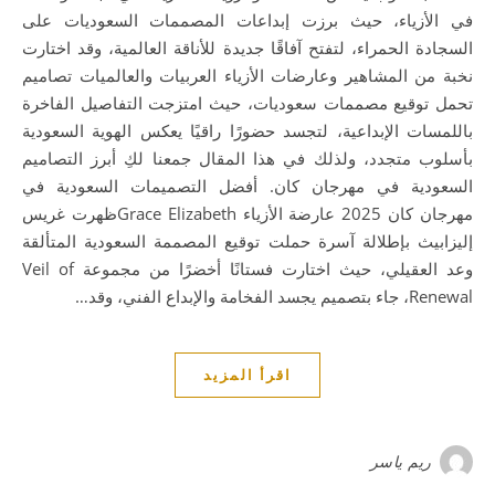
في الأزياء، حيث برزت إبداعات المصممات السعوديات على
السجادة الحمراء، لتفتح آفاقًا جديدة للأناقة العالمية، وقد اختارت
نخبة من المشاهير وعارضات الأزياء العربيات والعالميات تصاميم
تحمل توقيع مصممات سعوديات، حيث امتزجت التفاصيل الفاخرة
باللمسات الإبداعية، لتجسد حضورًا راقيًا يعكس الهوية السعودية
بأسلوب متجدد، ولذلك في هذا المقال جمعنا لكِ أبرز التصاميم
السعودية في مهرجان كان. أفضل التصميمات السعودية في
مهرجان كان 2025 عارضة الأزياء Grace Elizabethظهرت غريس
إليزابيث بإطلالة آسرة حملت توقيع المصممة السعودية المتألقة
وعد العقيلي، حيث اختارت فستانًا أخضرًا من مجموعة Veil of
Renewal، جاء بتصميم يجسد الفخامة والإبداع الفني، وقد…
اقرأ المزيد
ريم ياسر