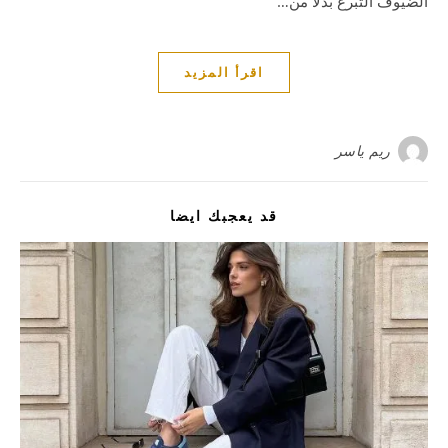
الضيوف التبرع بدلًا من…
اقرأ المزيد
ريم ياسر
قد يعجبك ايضا