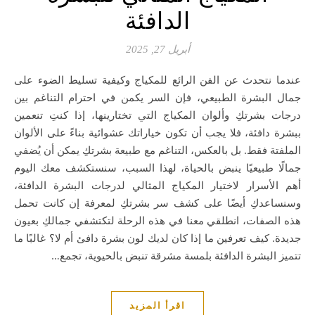
الدافئة
أبريل 27, 2025
عندما نتحدث عن الفن الرائع للمكياج وكيفية تسليط الضوء على
جمال البشرة الطبيعي، فإن السر يكمن في احترام التناغم بين
درجات بشرتكِ وألوان المكياج التي تختارينها، إذا كنتِ تنعمين
ببشرة دافئة، فلا يجب أن تكون خياراتك عشوائية بناءً على الألوان
الملفتة فقط. بل بالعكس، التناغم مع طبيعة بشرتكِ يمكن أن يُضفي
جمالًا طبيعيًا ينبض بالحياة، لهذا السبب، سنستكشف معك اليوم
أهم الأسرار لاختيار المكياج المثالي لدرجات البشرة الدافئة،
وسنساعدكِ أيضًا على كشف سر بشرتكِ لمعرفة إن كانت تحمل
هذه الصفات، انطلقي معنا في هذه الرحلة لتكتشفي جمالكِ بعيون
جديدة. كيف تعرفين ما إذا كان لديك لون بشرة دافئ أم لا؟ غالبًا ما
تتميز البشرة الدافئة بلمسة مشرقة تنبض بالحيوية، تجمع…
اقرأ المزيد