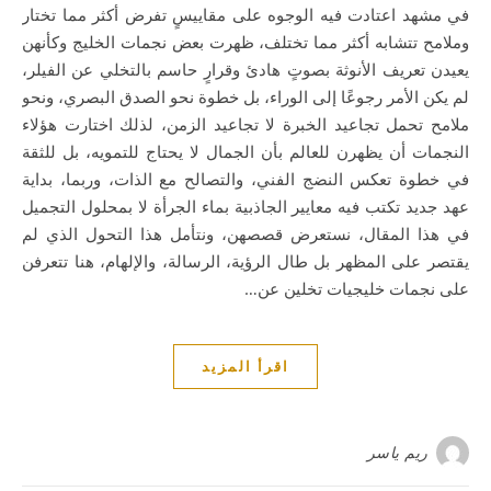
في مشهد اعتادت فيه الوجوه على مقاييسٍ تفرض أكثر مما تختار
وملامح تتشابه أكثر مما تختلف، ظهرت بعض نجمات الخليج وكأنهن
يعيدن تعريف الأنوثة بصوتٍ هادئ وقرارٍ حاسم بالتخلي عن الفيلر،
لم يكن الأمر رجوعًا إلى الوراء، بل خطوة نحو الصدق البصري، ونحو
ملامح تحمل تجاعيد الخبرة لا تجاعيد الزمن، لذلك اختارت هؤلاء
النجمات أن يظهرن للعالم بأن الجمال لا يحتاج للتمويه، بل للثقة
في خطوة تعكس النضج الفني، والتصالح مع الذات، وربما، بداية
عهد جديد تكتب فيه معايير الجاذبية بماء الجرأة لا بمحلول التجميل
في هذا المقال، نستعرض قصصهن، ونتأمل هذا التحول الذي لم
يقتصر على المظهر بل طال الرؤية، الرسالة، والإلهام، هنا تتعرفن
على نجمات خليجيات تخلين عن…
اقرأ المزيد
ريم ياسر