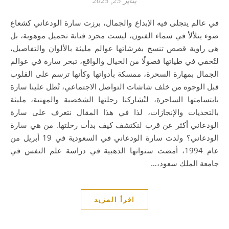
يناير 25, 2025
في عالم يتجلى فيه الإبداع والجمال، برزت سارة الودعاني كشعاع
ضوء يتلألأ في سماء الفنون، ليست مجرد فنانة تجميل موهوبة، بل
هي راوية قصص تنسج بفرشاتها عوالم مليئة بالألوان والتفاصيل،
لتُخفي في طياتها فصولًا من الخيال والواقع، تبحر سارة في عوالم
الجمال بمهارة السحرة، ممسكة بأدواتها وكأنها ترسم على القلوب
قبل الوجوه من خلف شاشات التواصل الاجتماعي، تُطل علينا سارة
بابتسامتها الساحرة، لتُشاركنا رحلتها الشخصية والمهنية، مليئة
بالتحديات والإنجازات، لذا في هذا المقال نتعرف على سارة
الودعاني أكثر عن قرب لنكتشف كيف بدأت رحلتها. من هي سارة
الودعاني؟ ولدت سارة الودعاني في السعودية في 19 أبريل من
عام 1994، أمضت سنواتها الذهبية في دراسة علم النفس في
جامعة الملك سعود،…
اقرأ المزيد