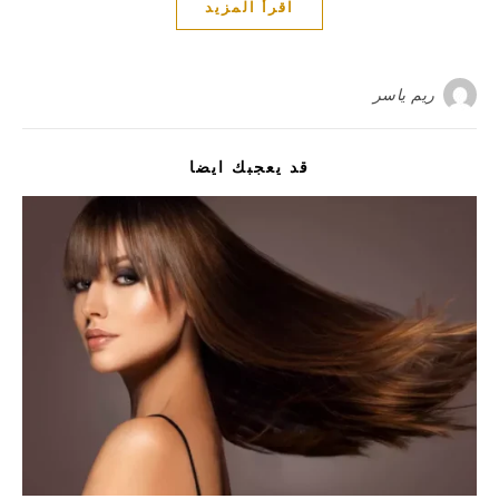
اقرأ المزيد
ريم ياسر
قد يعجبك ايضا