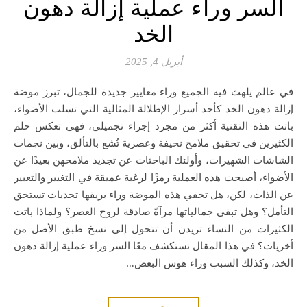
السر وراء عملية إزالة دهون
الخد
أبريل 4, 2025
في عالم يلهث فيه الجميع وراء معايير جديدة للجمال، تبرز موضة
إزالة دهون الخد كأحد أسرار الإطلالة المثالية التي تسلب الأضواء،
باتت هذه التقنية أكثر من مجرد إجراء تجميلي، فهي تعكس حلم
الكثيرين في تحقيق ملامح نحيفة وعصرية تُشع بالتألق، وبين نجمات
الشاشات الشهيرات، وأولئك الباحثات عن تجديد ملامحهن بعيدًا عن
الأضواء، أصبحت هذه العملية رمزًا لرغبة عميقة في التغيير والتعبير
عن الذات، لكن، هل تخفي هذه الموضة وراء بريقها تحديات تستحق
التأمل؟ وهل تبقى جمالياتها مرآةً صادقة لروح العصر؟ ولماذا باتت
الكثيرات من النساء تريدن أن تتحول إلى نسخ طبق الأصل من
أخريات؟ في هذا المقال نستكشف معًا السر وراء عملية إزالة دهون
الخد، وكذلك السبب وراء هوس البعض…