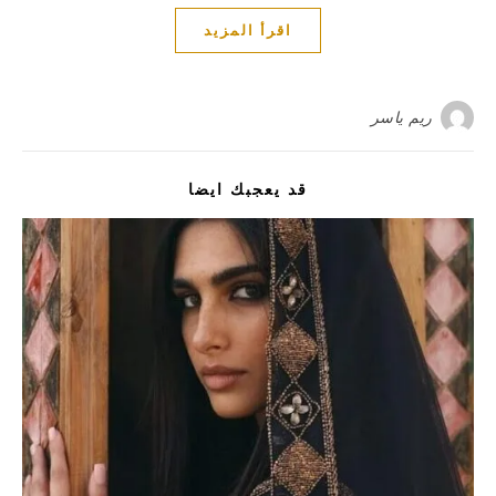
اقرأ المزيد
ريم ياسر
قد يعجبك ايضا