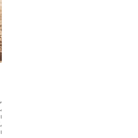
ش
ب
ا
ب
ا