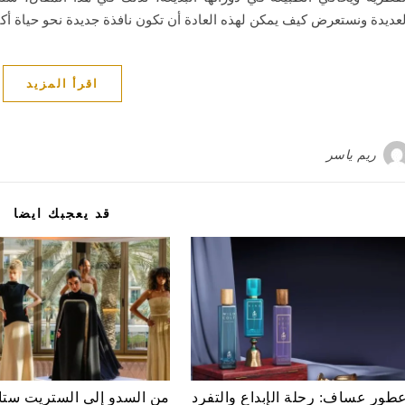
لعديدة ونستعرض كيف يمكن لهذه العادة أن تكون نافذة جديدة نحو حياة أ
اقرأ المزيد
ريم ياسر
قد يعجبك ايضا
طور عساف: رحلة الإبداع والتفرد
من السدو إلى الستريت ستا