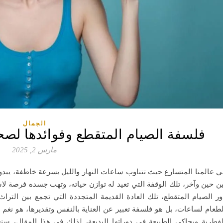
الجمال
فلسفة الصيام المتقطع وفوائدها لص
مارس 2, 2025
ي عالمنا المتسارع حيث تتناوب ساعات النهار والليل بسرعة خاطفة، يبدو 
ين حين وآخر، تلك الوقفة التي تعيد له توازن حياته، وتهب جسده فرصة لاست
ور الصيام المتقطع، تلك العادة القديمة المتجددة التي تجمع بين الترا
لطعام لساعات، بل هو فلسفة تعبير عن العناية بالنفس وتقديرها، هو نغم ه
لفطرية ويحاكي الطبيعة في دوراتها البديعة، لذلك في هذا المقال، 