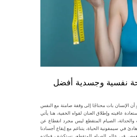
حة نفسية وجسدية أفضل
أن الإنسان بات محتاجًا إلى وقفة صامتة مع النفس
عادة عافيته وإطلاق العنان لقواه الخفية، هنا يأتي
ث والحداثة، الصيام المتقطع ليس مجرد انقطاع عن
ادئ في سيمفونية الحياة، يتناغم مع إيقاع أجسادنا
سنغوص في عالم الصيام المتقطع، نستكشف فوائده