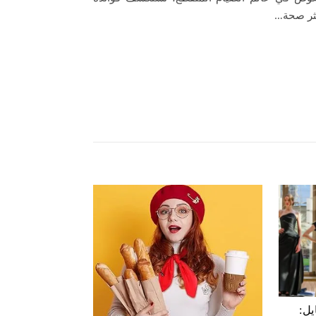
كثر صحة…
يل: