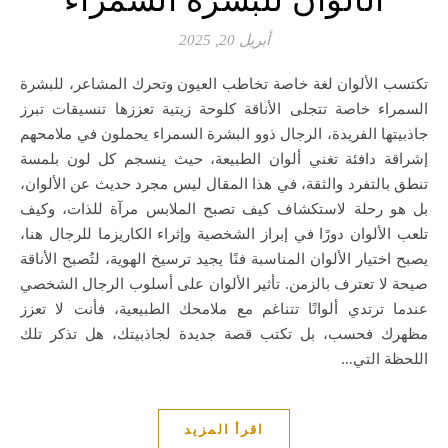
أبريل 20, 2025
تكتسب الألوان لغة خاصة تخاطب العيون وتحرك المشاعر، للبشرة
السمراء خاصة تتجلى الأناقة كلوحة زيتية تعززها تنسيقات تبرز
جاذبيتها الفريدة، الرجال ذوو البشرة السمراء يحملون في ملامحهم
إشراقة دافئة تغني ألوان الطبيعة، حيث ينسجم كل لون بلمسة
تنطق بالتفرد والثقة، في هذا المقال ليس مجرد حديث عن الألوان،
بل هو رحلة لاستكشاف كيف تصبح الملابس مرآة للذات، وكيف
تلعب الألوان دورًا في إبراز الشخصية وإثراء الكاريزما للرجال هنا،
يصبح اختيار الألوان المناسبة فنًا يجيد ترسيخ الهوية، لتُصبح الأناقة
صيحة لا تعترف بالزمن. تأثير الألوان على أسلوب الرجال الشخصي
عندما ترتدي ألوانًا تتناغم مع ملامحك الطبيعية، فأنت لا تعزز
مظهرك فحسب، بل تكتب قصة جديدة لجاذبيتك، هل تذكر تلك
اللحظة التي…
اقرأ المزيد