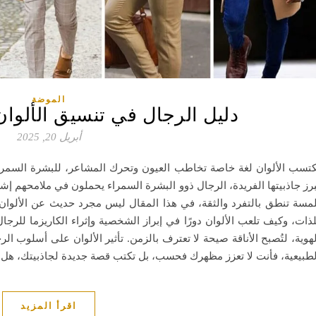
الموضة
دليل الرجال في تنسيق الألوان
أبريل 20, 2025
كتسب الألوان لغة خاصة تخاطب العيون وتحرك المشاعر، للبشرة السمراء 
برز جاذبيتها الفريدة، الرجال ذوو البشرة السمراء يحملون في ملامحهم إش
لمسة تنطق بالتفرد والثقة، في هذا المقال ليس مجرد حديث عن الألوا
لذات، وكيف تلعب الألوان دورًا في إبراز الشخصية وإثراء الكاريزما للرجال 
لهوية، لتُصبح الأناقة صيحة لا تعترف بالزمن. تأثير الألوان على أسلوب ال
لطبيعية، فأنت لا تعزز مظهرك فحسب، بل تكتب قصة جديدة لجاذبيتك، هل 
اقرأ المزيد