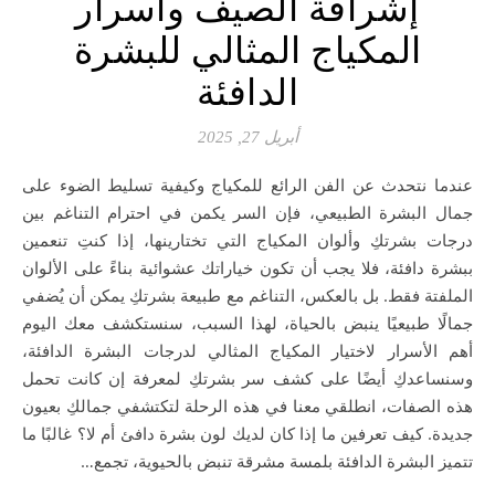
إشراقة الصيف وأسرار
المكياج المثالي للبشرة
الدافئة
أبريل 27, 2025
عندما نتحدث عن الفن الرائع للمكياج وكيفية تسليط الضوء على
جمال البشرة الطبيعي، فإن السر يكمن في احترام التناغم بين
درجات بشرتكِ وألوان المكياج التي تختارينها، إذا كنتِ تنعمين
ببشرة دافئة، فلا يجب أن تكون خياراتك عشوائية بناءً على الألوان
الملفتة فقط. بل بالعكس، التناغم مع طبيعة بشرتكِ يمكن أن يُضفي
جمالًا طبيعيًا ينبض بالحياة، لهذا السبب، سنستكشف معك اليوم
أهم الأسرار لاختيار المكياج المثالي لدرجات البشرة الدافئة،
وسنساعدكِ أيضًا على كشف سر بشرتكِ لمعرفة إن كانت تحمل
هذه الصفات، انطلقي معنا في هذه الرحلة لتكتشفي جمالكِ بعيون
جديدة. كيف تعرفين ما إذا كان لديك لون بشرة دافئ أم لا؟ غالبًا ما
تتميز البشرة الدافئة بلمسة مشرقة تنبض بالحيوية، تجمع…