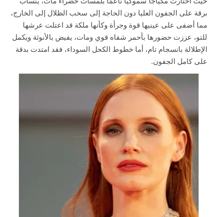
حيث اختارت مكياجًا سموكيًا ناعمًا بلمسات خضراء مات، ينساب
برقة على الجفون العليا دون الحاجة إلى سحب الظلال إلى الخارج،
مما أضفى على عينيها قوة وجرأة وكأنها ملكة قد اعتلت عرشها
للتو، عززت حضورها بأحمر شفاه قوي ومات، يفيض بالأنوثة ويكمل
الإطلالة بانسجام تام، أما خطوط الكحل السوداء، فقد امتدت بدقة
على كامل الجفون.