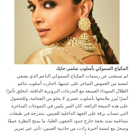
المكياج السموكي بأسلوب سلمى حايك
لم تستغنى عن رسمات المكياج السموكي الناعم الذي يضفي
لمسة من الغموض الساحر على عينيها، اختارت أسلوب تناغم
الظلال السوداء العميقة مع التدرجات البرونزية الدافئة، لتخلق تأثيرًا
آسرًا يُبرز ملامحها بأسلوب عصري لا يخلو من الفخامة، وللحصول
على هذه النتيجة الرائعة، كان السر يكمن في التموجات الساحرة
التي تنساب برقة على الجهة الداخلية للعينين، متدرجة في طبقات
متناغمة تمتد بخفة خارج حدود الجفون العليا، ما يمنح النظرة عمقًا
وسحرً مع لمسة أخيرة زادت من جاذبية العينين، تأتي عبر تمرير