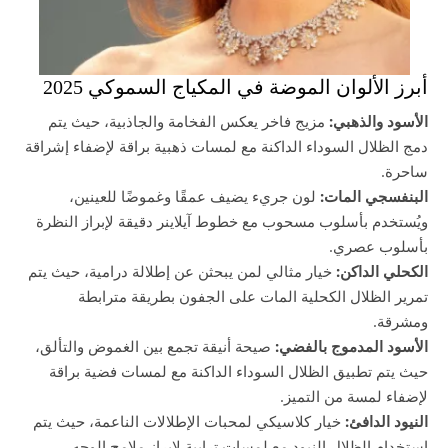
أبرز الألوان الموضة في المكياج السموكي 2025
الأسود والذهبي:
مزيج فاخر يعكس الفخامة والجاذبية، حيث يتم
دمج الظلال السوداء الداكنة مع لمسات ذهبية براقة لإضفاء إشراقة
ساحرة.
البنفسجي المات:
لون جريء يضيف عمقًا وغموضًا للعينين،
ويُستخدم بأسلوب مسحوب مع خطوط آيلاينر دقيقة لإبراز النظرة
بأسلوب عصري.
الكحلي الداكن:
خيار مثالي لمن يبحثن عن إطلالة درامية، حيث يتم
تمرير الظلال الكحلية المات على الجفون بطريقة مترابطة
ومشرقة.
الأسود المدموج بالفضي:
صيحة أنيقة تجمع بين الغموض والتألق،
حيث يتم تطبيق الظلال السوداء الداكنة مع لمسات فضية براقة
لإضفاء لمسة من التميز.
النيود الدافئ:
خيار كلاسيكي لمحبات الإطلالات الناعمة، حيث يتم
استخدام الظلال النيود مع لمسات ترابية لإبراز ملامح الوجه