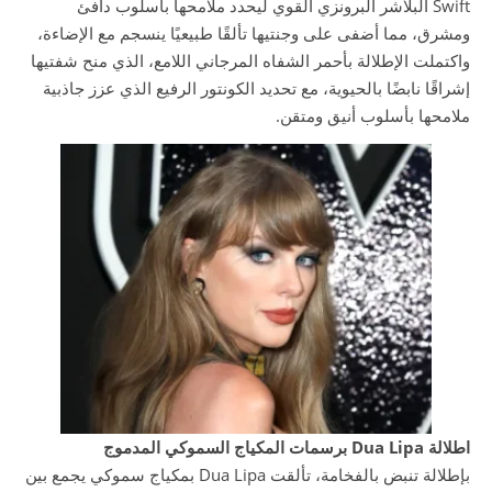
Swift البلاشر البرونزي القوي ليحدد ملامحها بأسلوب دافئ
ومشرق، مما أضفى على وجنتيها تألقًا طبيعيًا ينسجم مع الإضاءة،
واكتملت الإطلالة بأحمر الشفاه المرجاني اللامع، الذي منح شفتيها
إشراقًا نابضًا بالحيوية، مع تحديد الكونتور الرفيع الذي عزز جاذبية
ملامحها بأسلوب أنيق ومتقن.
اطلالة Dua Lipa برسمات المكياج السموكي المدموج
بإطلالة تنبض بالفخامة، تألقت Dua Lipa بمكياج سموكي يجمع بين