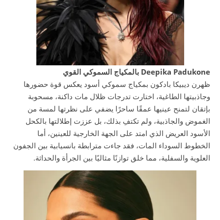
Deepika Padukone بالمكياج السموكي القوي
ظهرن ديبيكا بادكون بمكياج سموكي أسود يعكس قوة حضورها
وجاذبيتها الطاغية، اختارت تدرجات ظلال مات داكنة، مسحوبة
بإتقان لتمنح عينيها عمقًا ساحرًا يضفي على نظرتها لمسة من
الغموض والجاذبية، ولم تكتفِ بذلك، بل عززت إطلالتها بالكحل
الأسود العريض الذي امتد على الجهة الخارجية للعينين، أما
الخطوط السوداء المات، فقد جاءت مترابطة بانسيابية بين الجفون
العلوية والسفلية، مما خلق توازنًا مثاليًا بين الجرأة والحداثة.