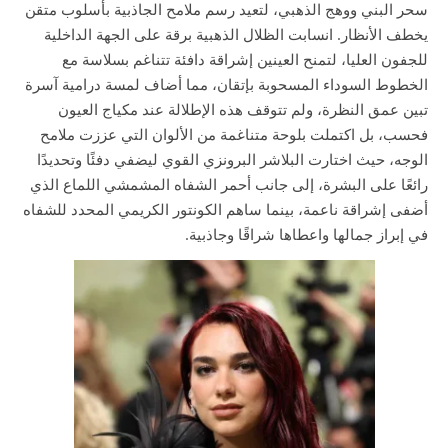
سحر البني ووهج الذهبي، لتعيد رسم ملامح الجاذبية بأسلوب متقن
يخطف الأنظار. انسابت الظلال الذهبية برقة على الجهة الداخلية
للجفون العليا، لتمنح العينين إشراقة دافئة تتناغم بسلاسة مع
الخطوط السوداء المسحوبة بإتقان، مما أضاف لمسة درامية آسرة
تبين عمق النظرة، ولم تتوقف هذه الإطلالة عند مكياج العيون
فحسب، بل اكتملت بلوحة متناغمة من الألوان التي عززت ملامح
الوجه، حيث اختارت البلاشر البرونزي القوي ليضفي دفئًا وتحديدًا
رائعًا على البشرة، إلى جانب أحمر الشفاه المشمشي اللماع الذي
أضفى إشراقة ناعمة، بينما ساهم الكونتور الكريمي المحدد للشفاه
في إبراز جمالها واعطاها شراقًا وجاذبية.