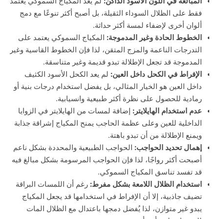
المبالغة في اللون الأسود الداكن:
لم يعد المكياج السموكي يعتمد
فقط على الظلال السوداء الثقيلة، بل أصبح أكثر تنوعًا مع دمج
ألوان أخرى لإضفاء لمسة أكثر حداثة.
الخطوط الحادة وغير المدموجة:
المكياج السموكي يعتمد على
التدرجات الناعمة والمزج المتقن، لذا فإن الخطوط القاسية وغير
المدموجة قد تجعل الإطلالة تبدو قديمة وغير متناسقة.
الإفراط في الكحل داخل العين:
لم يعد الكحل الأسود الكثيف
داخل العين هو الخيار المثالي، بل يفضل استخدام درجات بنية أو
رمادية للحصول على نظرة أكثر طبيعية وانسيابية.
عدم استخدام الهايلايتر:
إضافة لمسات من الهايلايتر في الزوايا
الداخلية للعين وعلى عظمة الحاجب يمنح المكياج إشراقة جذابة
ويمنع الإطلالة من أن تبدو باهتة.
إهمال تحديد الحواجب:
الحواجب الطبيعية والمحددة بشكل ناعم
أصبحت أكثر رواجًا، لذا فإن الحواجب المرسومة بشكل مبالغ فيه
قد تفسد تناسق المكياج السموكي.
استخدام الظلال اللامعة بشكل مفرط:
رغم أن اللمسات البراقة
تضيف جاذبية، إلا أن الإفراط في استخدامها قد يجعل المكياج
يبدو غير متوازن، لذا يُفضل دمجها باعتدال مع الظلال المات