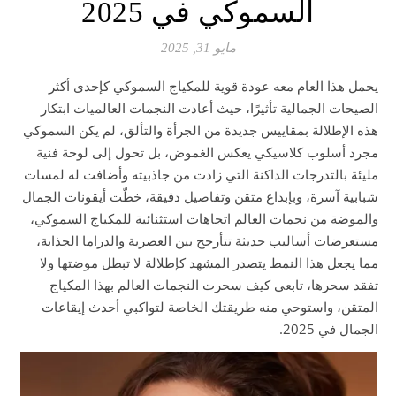
السموكي في 2025
مايو 31, 2025
يحمل هذا العام معه عودة قوية للمكياج السموكي كإحدى أكثر
الصيحات الجمالية تأثيرًا، حيث أعادت النجمات العالميات ابتكار
هذه الإطلالة بمقاييس جديدة من الجرأة والتألق، لم يكن السموكي
مجرد أسلوب كلاسيكي يعكس الغموض، بل تحول إلى لوحة فنية
مليئة بالتدرجات الداكنة التي زادت من جاذبيته وأضافت له لمسات
شبابية آسرة، وبإبداع متقن وتفاصيل دقيقة، خطّت أيقونات الجمال
والموضة من نجمات العالم اتجاهات استثنائية للمكياج السموكي،
مستعرضات أساليب حديثة تتأرجح بين العصرية والدراما الجذابة،
مما يجعل هذا النمط يتصدر المشهد كإطلالة لا تبطل موضتها ولا
تفقد سحرها، تابعي كيف سحرت النجمات العالم بهذا المكياج
المتقن، واستوحي منه طريقتك الخاصة لتواكبي أحدث إيقاعات
الجمال في 2025.