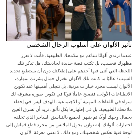
تأثير الألوان على أسلوب الرجال الشخصي
عندما ترتدي ألوانًا تتناغم مع ملامحك الطبيعية، فأنت لا تعزز
مظهرك فحسب، بل تكتب قصة جديدة لجاذبيتك، هل تذكر تلك
اللحظة التي أثنى فيها أحدهم على إطلالتك دون أن يستطيع تحديد
السبب؟ غالبًا ما كانت تلك الألوان تختزل جمال بشرتك بمهارة،
الألوان ليست مجرد خيارات مرئية، بل تتجلى أهميتها عند تكوين
الانطباعات الأولى، فتصبح عاملًا قويًا في تكوين صورة مشرقة لك
سواء في اللقاءات المهنية أو الاجتماعية، الهدف ليس في إخفاء
ملامحك الطبيعية، بل في إظهارها بكل تألق. نريد أن تسرق العين
بجمال وجهك أولًا، ثم ينبهر الجميع بالتناسق الساحر الذي تخلقه
اختيارات ألوانك. إنه توازن يحول الملابس من مجرد قطع قماش إلى
لوحة فنية تعكس شخصيتك، ومع ذلك، لا تعني معرفة الألوان