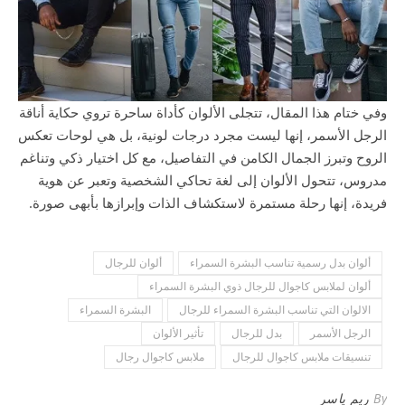
وفي ختام هذا المقال، تتجلى الألوان كأداة ساحرة تروي حكاية أناقة
الرجل الأسمر، إنها ليست مجرد درجات لونية، بل هي لوحات تعكس
الروح وتبرز الجمال الكامن في التفاصيل، مع كل اختيار ذكي وتناغم
مدروس، تتحول الألوان إلى لغة تحاكي الشخصية وتعبر عن هوية
فريدة، إنها رحلة مستمرة لاستكشاف الذات وإبرازها بأبهى صورة.
ألوان بدل رسمية تناسب البشرة السمراء
ألوان للرجال
ألوان لملابس كاجوال للرجال ذوي البشرة السمراء
الالوان التي تناسب البشرة السمراء للرجال
البشرة السمراء
الرجل الأسمر
بدل للرجال
تأثير الألوان
تنسيقات ملابس كاجوال للرجال
ملابس كاجوال رجال
By
ريم ياسر