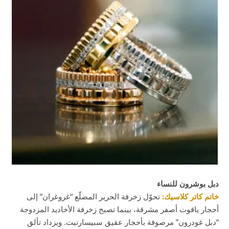
دبل بوشرون للنساء
خاتم كاتر كلاسيك:
تحوّل زخرفة الحرير المضلّع “غروغران” إلى
أحجار ياقوت أصفر مشرقة، بينما تصبح زخرفة الأخاديد المزدوجة
“دبل غودرون” مرصوفة بأحجار عقيق سبيسارتيت. ويزداد تألق