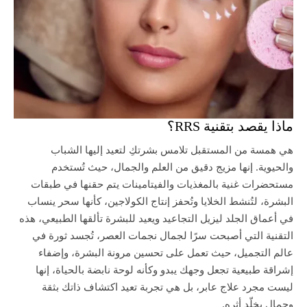
ماذا يقصد بتقنية RRS؟
هي همسة من المستقبل تلامس بشرتكِ لتعيد إليها الشباب
والحيوية. إنها مزيج دقيق من العلم والجمال، حيث تُستخدم
مستحضرات غنية بالمغذيات والفيتامينات يتم حقنها في طبقات
البشرة، لتُنشط الخلايا وتُحفز إنتاج الكولاجين، كأنها سحر ينساب
في أعماق الجلد ليزيل التجاعيد ويعيد للبشرة تألقها الطبيعي، هذه
التقنية التي أصبحت سرًا لجمال نجمات العصر، تُجسد ثورة في
عالم التجميل، حيث تعمل على تحسين مرونة البشرة، وإضفاء
إشراقة طبيعية تجعل وجهك يبدو وكأنه لوحة نابضة بالحياة، إنها
ليست مجرد علاج عابر، بل هي تجربة تعيد اكتشاف ذاتك بثقة
وجمال يخلّد أثره.