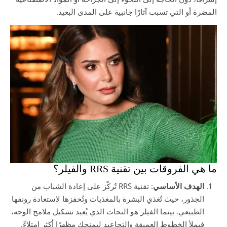
المضرة أو التي تسبب آثارًا جانبية على المدى البعيد.
ما هي الفروقات بين تقنية RRS والفيلر؟
الهدف الأساسي
: تقنية RRS تُركّز على إعادة الشباب من
الجذور، حيث تُغذي البشرة بالمغذيات وتُحفزها لاستعادة رونقها
الطبيعي. بينما الفيلر هو النحات الذي يُعيد تشكيل ملامح الوجه،
فيملأ الخطوط العميقة والتجاعيد ليمنحك مظهرًا أكثر امتلاءً.