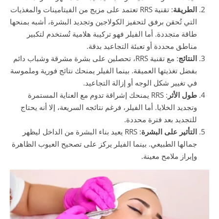
الطريقة
: تقنية RRS تعتمد على مزيج من الفيتامينات والمغذيات
التي تُحقن برفق لتحفيز الكولاجين وتجديد البشرة، أشبه بمنحها
طاقة متجددة. أما الفيلر فهو تركيبة هلامية تُستخدم لتكبير
مناطق محددة أو تعبئة التجاعيد بدقة.
النتائج
: مع تقنية RRS، تحصلين على بشرة مشرقة وشباب دائم
بفضل تغذيتها العميقة. بينما الفيلر يمنحك نتائج فورية وملموسة
في تغيير شكل الوجه أو إزالة التجاعيد.
طول الأثر
: RRS يمنحك إشراقة تدوم مع العناية المستمرة
وتجديد الخلايا. أما الفيلر، فرغم نتائجه السريعة، إلا أنه يحتاج
للتجديد بعد فترة محددة.
التأثير على البشرة
: RRS يعيد بناء البشرة من الداخل ليظهر
جمالها الطبيعي. بينما الفيلر يركز على تصحيح العيوب الظاهرة
وإبراز ملامح معينة.