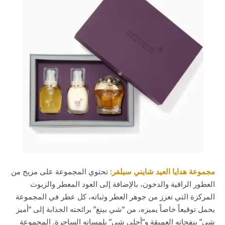
مجموعة هدايا العيد شايني سيلفر:
تحتوي المجموعة على مزيج من
العطور الراقية والدخون، بالإضافة إلى العود المعطر والزيوت
المركزة التي تعزز من جوهر العطر وثباته، كل عطر في المجموعة
يحمل توقيعاً خاصاً يميزه، من “شي بينغ” برائحته الجذابة إلى “أميز
شي” بنفحاته العميقة و”أحلى شي” بلمساته الساحرة. المجموعة