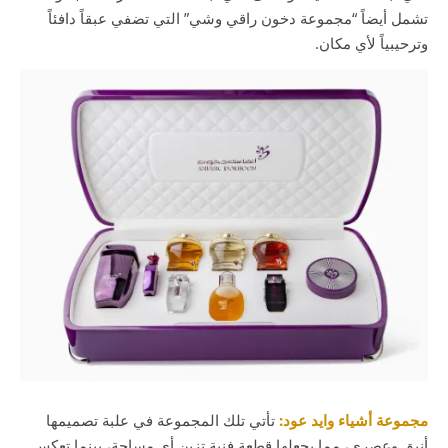
تشمل أيضاً “مجموعة دخون راقي وشي” التي تضفي عبقاً دافئاً
وترحيبياً لأي مكان.
مجموعة أشياء وايد عود:
تأتي تلك المجموعة في علبة تصميمها
أنيق وعصري، مما يجعلها قطعة فنية تزين أي مساحة، بينما تعكس