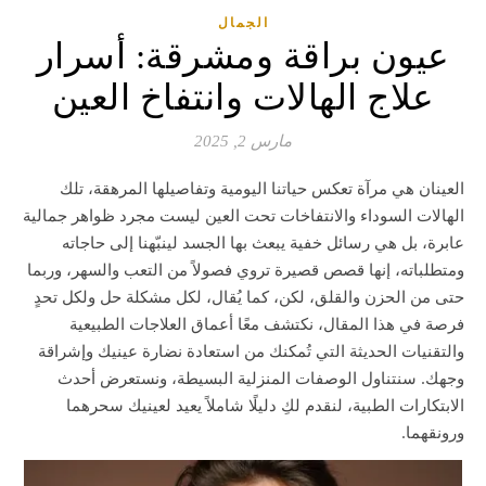
الجمال
عيون براقة ومشرقة: أسرار
علاج الهالات وانتفاخ العين
مارس 2, 2025
العينان هي مرآة تعكس حياتنا اليومية وتفاصيلها المرهقة، تلك
الهالات السوداء والانتفاخات تحت العين ليست مجرد ظواهر جمالية
عابرة، بل هي رسائل خفية يبعث بها الجسد لينبّهنا إلى حاجاته
ومتطلباته، إنها قصص قصيرة تروي فصولاً من التعب والسهر، وربما
حتى من الحزن والقلق، لكن، كما يُقال، لكل مشكلة حل ولكل تحدٍ
فرصة في هذا المقال، نكتشف معًا أعماق العلاجات الطبيعية
والتقنيات الحديثة التي تُمكنك من استعادة نضارة عينيك وإشراقة
وجهك. سنتناول الوصفات المنزلية البسيطة، ونستعرض أحدث
الابتكارات الطبية، لنقدم لكِ دليلًا شاملاً يعيد لعينيك سحرهما
ورونقهما.