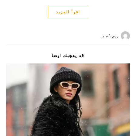
اقرأ المزيد
ريم ياسر
قد يعجبك ايضا