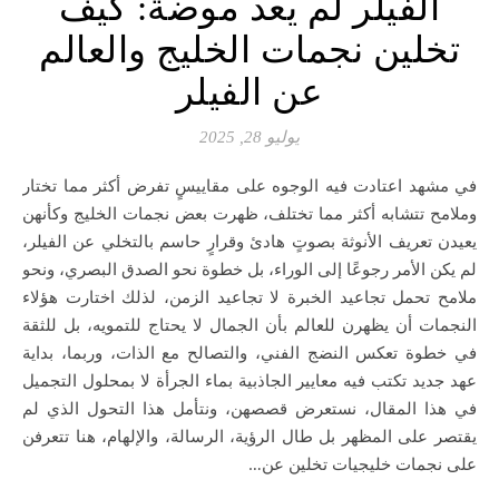
الفيلر لم يعد موضة: كيف
تخلين نجمات الخليج والعالم
عن الفيلر
يوليو 28, 2025
في مشهد اعتادت فيه الوجوه على مقاييسٍ تفرض أكثر مما تختار
وملامح تتشابه أكثر مما تختلف، ظهرت بعض نجمات الخليج وكأنهن
يعيدن تعريف الأنوثة بصوتٍ هادئ وقرارٍ حاسم بالتخلي عن الفيلر،
لم يكن الأمر رجوعًا إلى الوراء، بل خطوة نحو الصدق البصري، ونحو
ملامح تحمل تجاعيد الخبرة لا تجاعيد الزمن، لذلك اختارت هؤلاء
النجمات أن يظهرن للعالم بأن الجمال لا يحتاج للتمويه، بل للثقة
في خطوة تعكس النضج الفني، والتصالح مع الذات، وربما، بداية
عهد جديد تكتب فيه معايير الجاذبية بماء الجرأة لا بمحلول التجميل
في هذا المقال، نستعرض قصصهن، ونتأمل هذا التحول الذي لم
يقتصر على المظهر بل طال الرؤية، الرسالة، والإلهام، هنا تتعرفن
على نجمات خليجيات تخلين عن…