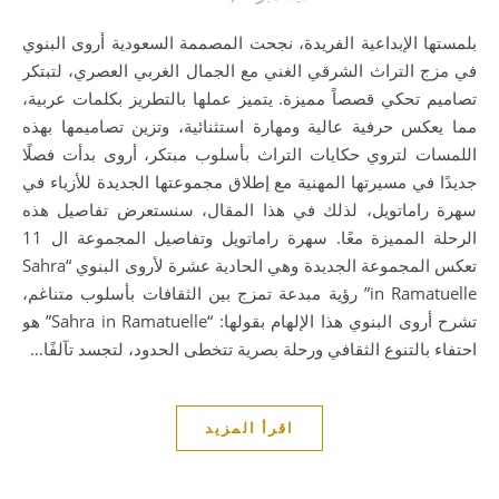
بلمستها الإبداعية الفريدة، نجحت المصممة السعودية أروى البنوي
في مزج التراث الشرقي الغني مع الجمال الغربي العصري، لتبتكر
تصاميم تحكي قصصاً مميزة. يتميز عملها بالتطريز بكلمات عربية،
مما يعكس حرفية عالية ومهارة استثنائية، وتزين تصاميمها بهذه
اللمسات لتروي حكايات التراث بأسلوب مبتكر، أروى بدأت فصلًا
جديدًا في مسيرتها المهنية مع إطلاق مجموعتها الجديدة للأزياء في
سهرة راماتويل، لذلك في هذا المقال، سنستعرض تفاصيل هذه
الرحلة المميزة معًا. سهرة راماتويل وتفاصيل المجموعة ال 11
تعكس المجموعة الجديدة وهي الحادية عشرة لأروى البنوي “Sahra
in Ramatuelle” رؤية مبدعة تمزج بين الثقافات بأسلوب متناغم،
تشرح أروى البنوي هذا الإلهام بقولها: “Sahra in Ramatuelle” هو
احتفاء بالتنوع الثقافي ورحلة بصرية تتخطى الحدود، لتجسد تآلفًا…
اقرأ المزيد