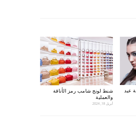
ة عيد
شنط لونج شامب رمز الأناقة
والعملية
أبريل 18, 2024