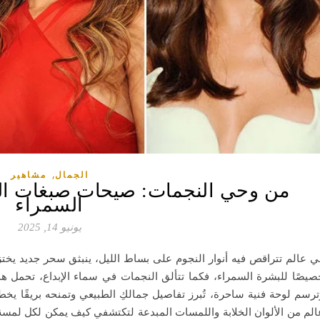
,
الجمال
مشاهير
من وحي النجمات: صيحات صبغات الش
السمراء
يونيو 14, 2025
ي عالم تتراقص فيه أنوار النجوم على بساط الليل، ينبثق سحر جديد يخت
صيصًا للبشرة السمراء، فكما تتألق النجمات في سماء الإبداع، تحمل 
ترسم لوحة فنية ساحرة، تُبرز تفاصيل جمالكِ الطبيعي وتمنحه بريقًا يخ
الم من الألوان الخلابة واللمسات المبدعة لتكتشفي كيف يمكن لكل لمسة 