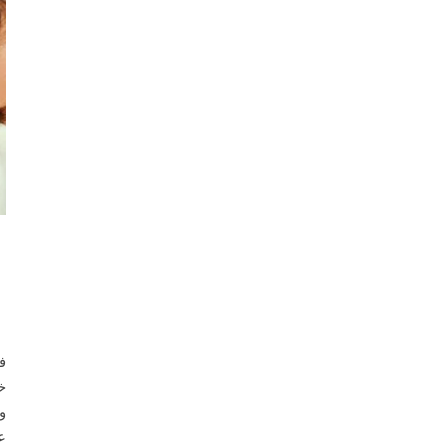
ف
خ
و
ع