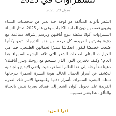
أبريل 29, 2025
الشعر بألوانه المتألقة هو لوحة حية تعبر عن شخصيات النساء
وتروي قصصهن دون الحاجة للكلمات، وفي عام 2025، تختار النساء
السمراوات ألوانًا مذهلة تتوج أناقتهن وترسم إشراقة متناغمة مع
دفء بشرتهن الفريدة، كل درجة من هذه التدرجات تبدو وكأنها
صُنعت خصيصًا لتكون انعكاسًا مميزًا لجمالهن الطبيعي، فما هي
الخيارات المثلى لصبغات الشعر التي تلائم البشرة السمراء هذا
العام؟ وكيف تختارين اللون الذي ينسجم مع روحك ويبرز أناقتك؟
دعينا نبدأ رحلة إلى هذا العالم الساحر، حيث يلتقي الإبداع بالجاذبية
ليكشف عن أسرار الجمال الخالد. هوية البشرة السمراء بدرجاتها
تمتلك البشرة السمراء، بأسرار دفئها وغموضها الآسر تلك القدرة
الفريدة على تحويل ألوان الشعر إلى قصائد بصرية تنبض بالحياة
والتألق، هذا يعتبر صميم…
اقرأ المزيد