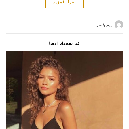
اقرأ المزيد
ريم ياسر
قد يعجبك ايضا