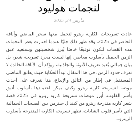
لنجمات هوليود
مارس 24, 2025
عادت تسريحات الكاريه ريترو لتحمل معها سحر الماضي وأناقة
الحاضر في 2025، وقد ظهر ذلك جليًا عندما اختارت بعض النجمات
هذه القصات لتكون توقيعًا خاصًا يُبرز شخصيتهن ويستعيد عبق
الزمن الجميل بأسلوب معاصر، إنها ليست مجرد تسريحة شعر، بل
بيان جمالي يُعيد تعريف الأنوثة والجاذبية، ويؤكد أن الأناقة الخالدة لا
تعرف حدود الزمن، في هذا المقال تبدأ الحكاية حيث يعانق الماضي
المستقبل في إطار من التألق والإبداع، هنا نتعرف على أحدث
موضة لتسريحة كاريه ريترو وكيف يمكن اعتمادها بأسلوب أنيق
يأسر القلوب. أبرز موضات تسريحة كاريه ريترو في 2025 قصة
شعر كاريه متدرجة ريترو من كيندال جينرمن بين الصيحات الجمالية
التي تأسر قلوب الشابات، تظهر تسريحة الكاريه المتدرجة بأسلوب
الريترو…