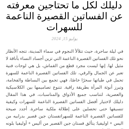
دليلك لكل ما تحتاجين معرفته
عن الفساتين القصيرة الناعمة
للسهرات
يوليو 15, 2024
في ليلة ساحرة، حيث تتلألأ النجوم في سماء المدينة، تتجه الأنظار
نحو تلك الفساتين القصيرة الناعمة التي تزين أجساد النساء بأناقة لا
مثيل لها. إنها ليست مجرد قطع من القماش، بل هي لوحات فنية
تعبر عن الجمال والرقي، تلك الفساتين القصيرة الناعمة للسهرة
تحمل في طياتها سحرًا خاصًا، فهي تجمع بين البساطة والفخامة،
وتبرز أنوثة المرأة بطريقة راقية. تتنوع تصاميمها بين الكلاسيكية
والعصرية، لتناسب جميع الأذواق والمناسبات، في هذا المقال
دليلك لاختيار أفضل الفساتين القصيرة الناعمة للسهرات وكيفية
تنسيقها حتى تحصلين على إطلالة ملكية ساحرة. أجدد صيحة
للفساتين القصيرة الناعمة للسهراتفستان جين قصير بدرابيه من
اليس + اوليفيا: يتألق فستان جين القصير من أليس + أوليفيا بلونه