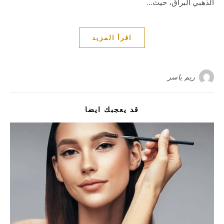
الذهبي البراق، حيث…
اقرأ المزيد
ريم ياسر
قد يعجبك ايضا