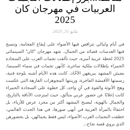
العربيات في مهرجان كان
2025
مايو 31, 2025
في أيام وليالي تتراقص فيها الأضواء على إيقاع الفخامة، وتنسج
فيها العدسات قصائد من الجمال، شهد مهرجان “كان” السينمائي
2025 لحظة عربية آسرة، حيث تألقت نجمات العرب على السجادة
الحمراء بإطلالات ملكية ساحرة، كأنهن نجمات في سماء السينما،
يضيئن المشهد ببريقهن الأخّاذ، كانت هذه الأيام أشبه بلوحة فنية،
رسمتها الأقمشة الفاخرة، وزينتها المجوهرات الفارهة التي عكست
وهج الأنوثة والقوة في آنٍ واحد، كل خطوة على السجادة الحمراء
كانت إعلانًا عن حضور عربي متألق، حيث امتزجت الأناقة بالتاريخ،
والجمال بالهوية، ليصبح المشهد أكثر من مجرد عرض للأزياء، بل
احتفاءً بالمرأة العربية في أبهى صورها، في هذا الحدث العالمي،
خطفت النجمات العرب الأضواء، ليس فقط بجمالهن، بل بحضورهن
الذي يروي قصة نجاح…