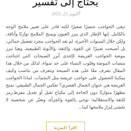
يحتاج إلى تفسير
أكتوبر 22, 2025
تبقى الحواجب عنصرًا صغيرًا لكنه قادر على تغيير ملامح الوجه
بالكامل. إنها الإطار الذي يبرز العيون ويمنح الملامح توازنًا وأناقة،
ولكن خلال السنوات الأخيرة، لم تعد الحواجب مجرد تفصيل جمالي،
بل أصبحت تعبيرًا عن القوة، والثقة، والأنوثة الطبيعية، وهنا تبرز
موضة الحواجب العريضة كإحدى أبرز الصيحات التي اجتاحت
منصات الموضة وقلوب النساء على حد سواء، لذلك من خلال هذا
المقال نتعرف معًا على هذه الصيحة ونتعرف من تناسب وكيف
يمكننا الحصول على حواجب عريضة مثل النجمات. لماذا الحواجب
العريضة هي عنوان الجمال العصري؟ تعكس الجمال الطبيعي: تمنح
مظهرًا متوازنًا دون الحاجة إلى مكياج ثقيل أو تعديل مفرط.رمز
للثقة والاستقلالية: توحي بالقوة والجرأة، وتعبّر عن شخصية لا
تخشى إبراز ملامحها كما…
اقرأ المزيد