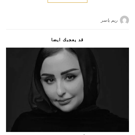
ريم ياسر
قد يعجبك ايضا