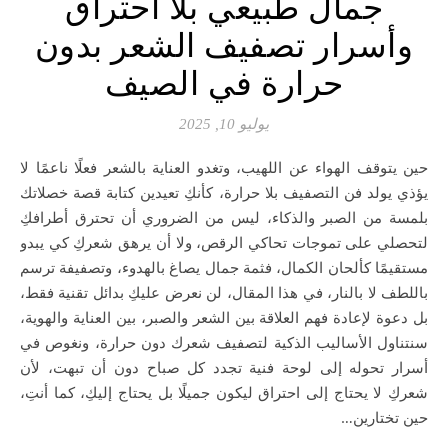
جمال طبيعي بلا احتراق
وأسرار تصفيف الشعر بدون
حرارة في الصيف
يوليو 10, 2025
حين يتوقف الهواء عن اللهيب، وتغدو العناية بالشعر فعلًا ناعمًا لا
يؤذي يولد فن التصفيف بلا حرارة، كأنكِ تعيدين كتابة قصة خصلاتك
بلمسة من الصبر والذكاء، ليس من الضروري أن تحترق أطرافكِ
لتحصلي على تموجات تحاكي الرقص، ولا أن يرهق شعركِ كي يبدو
مستقيمًا كألحان الكمال، فثمة جمال يصاغ بالهدوء، وتصفيفة ترسم
باللطف لا بالنار، في هذا المقال، لن نعرض عليكِ بدائل تقنية فقط،
بل دعوة لإعادة فهم العلاقة بين الشعر والصبر، بين العناية والهوية،
سنتناول الأساليب الذكية لتصفيف شعرك دون حرارة، ونغوص في
أسرار تحوله إلى لوحة فنية تجدد كل صباح دون أن تبهت، لأن
شعركِ لا يحتاج إلى احتراق ليكون جميلًا بل يحتاج إليكِ، كما أنتِ،
حين تختارين…