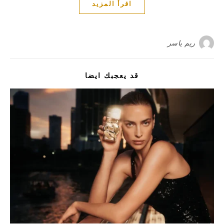
اقرأ المزيد
ريم ياسر
قد يعجبك ايضا