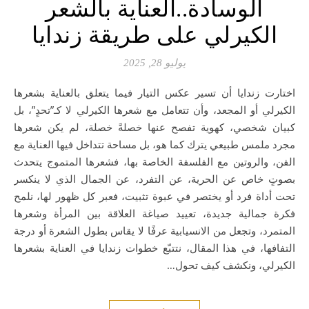
الوسادة..العناية بالشعر
الكيرلي على طريقة زندايا
يوليو 28, 2025
اختارت زندايا أن تسير عكس التيار فيما يتعلق بالعناية بشعرها
الكيرلي أو المجعد، وأن تتعامل مع شعرها الكيرلي لا كـ”تحدٍ”، بل
كبيان شخصي، كهوية تفصح عنها خصلةً خصلة، لم يكن شعرها
مجرد ملمس طبيعي يترك كما هو، بل مساحة تتداخل فيها العناية مع
الفن، والروتين مع الفلسفة الخاصة بها، فشعرها المتموج يتحدث
بصوتٍ خاص عن الحرية، عن التفرد، عن الجمال الذي لا ينكسر
تحت أداة فرد أو يختصر في عبوة تثبيت، فعبر كل ظهور لها، نلمح
فكرة جمالية جديدة، تعييد صياغة العلاقة بين المرأة وشعرها
المتمرد، وتجعل من الانسيابية عرفًا لا يقاس بطول الشعرة أو درجة
التفافها، في هذا المقال، نتتبّع خطوات زندايا في العناية بشعرها
الكيرلي، ونكشف كيف تحول…