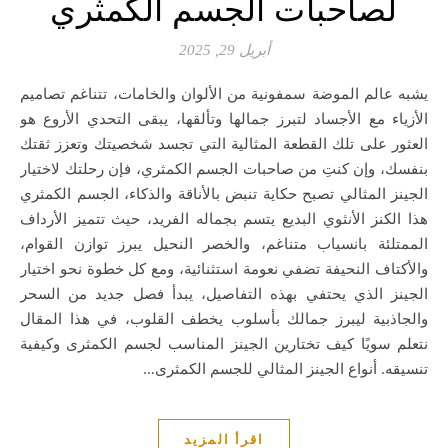
لصاحبات الجسم الكمثري
أبريل 29, 2025
يشبه عالم الموضة سمفونية من الألوان والخامات، تتناغم تصاميم
الأزياء مع الأجساد لتبرز جمالها وتألقها، يبقى التحدي الأروع هو
العثور على تلك القطعة المثالية التي تجسد شخصيتك وتعزز ثقتك
بنفسك، وإن كنتِ من صاحبات الجسم الكمثري، فإن رحلتك لاختيار
الجينز المثالي تصبح حكاية تنبض بالأناقة والذكاء، الجسم الكمثري
هذا الكنز الأنثوي البديع يتسم بجماله الفريد، حيث تتميز الأرداف
الممتلئة بانسياب متناغم، والخصر النحيل يبرز توازن القوام،
والأكتاف النحيفة تضفي نعومة استثنائية، ومع كل خطوة نحو اختيار
الجينز الذي يحتفي بهذه التفاصيل، يبدأ فصل جديد من السحر
والجاذبية ليبرز جمالك بأسلوب يخطف القلوب، في هذا المقال
نتعلم سويًا كيف تختارين الجينز المناسب لجسم الكمثرى وكيفية
تنسيقه. أنواع الجينز المثالي للجسم الكمثرى…
اقرأ المزيد