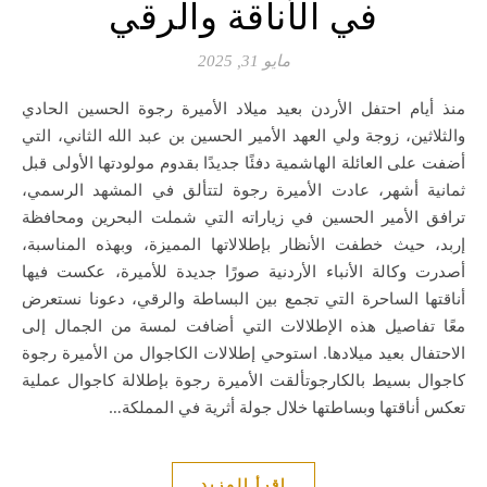
في الأناقة والرقي
مايو 31, 2025
منذ أيام احتفل الأردن بعيد ميلاد الأميرة رجوة الحسين الحادي
والثلاثين، زوجة ولي العهد الأمير الحسين بن عبد الله الثاني، التي
أضفت على العائلة الهاشمية دفئًا جديدًا بقدوم مولودتها الأولى قبل
ثمانية أشهر، عادت الأميرة رجوة لتتألق في المشهد الرسمي،
ترافق الأمير الحسين في زياراته التي شملت البحرين ومحافظة
إربد، حيث خطفت الأنظار بإطلالاتها المميزة، وبهذه المناسبة،
أصدرت وكالة الأنباء الأردنية صورًا جديدة للأميرة، عكست فيها
أناقتها الساحرة التي تجمع بين البساطة والرقي، دعونا نستعرض
معًا تفاصيل هذه الإطلالات التي أضافت لمسة من الجمال إلى
الاحتفال بعيد ميلادها. استوحي إطلالات الكاجوال من الأميرة رجوة
كاجوال بسيط بالكارجوتألقت الأميرة رجوة بإطلالة كاجوال عملية
تعكس أناقتها وبساطتها خلال جولة أثرية في المملكة…
اقرأ المزيد