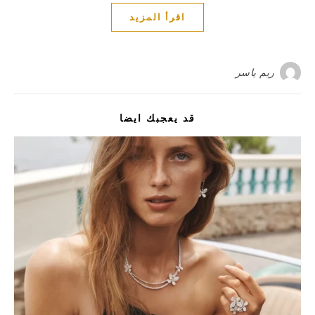
اقرأ المزيد
ريم ياسر
قد يعجبك ايضا