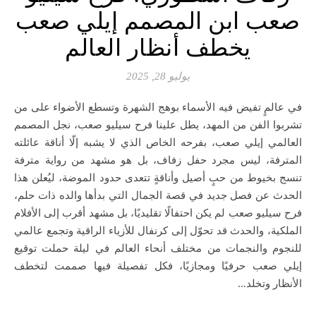
صعب ابن المصمم إيلي صعب
يخطف أنظار العالم
يوليو 28, 2025
في عالمٍ تفيض فيه الأسماء بوهج الشهرة وتسطع الأضواء على من
تشربوا الفن من المهد، يطل علينا فرح سيليو صعب، نجل المصمم
العالمي إيلي صعب، بفرحه الخاص الذي لا يشبه إلّا أناقة عائلته
المترفة، ليس مجرد حفل زفاف، بل هو مشهد من رواية مترفة
تنسج بخيوط من حبٍ أصيل وأناقةٍ تتعدى حدود الموضة، ليُعلن هذا
الحدث عن فصل جديد في قصة الجمال التي بدأها والده ذات حلم،
فرح سيليو صعب لم يكن احتفالًا تقليديًا، بل مشهد أقرب إلى الأفلام
الملكية، والحدث قد تحوّل إلى كرنفال للأزياء الراقية وتجمع عالمي
للنجوم والنجمات من مختلف أنحاء العالم في ليلة حملت توقيع
إيلي صعب حرفيًا ومجازيًا، فكل تفصيلة فيها صممت لتخطف
الأنظار وتخلد…