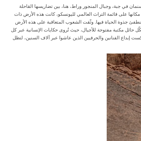
سنمان في جبة، وجبال المنجور وراط، هنا، بين تضاريسها القاحلة
رة منذ نحو 10 آلاف عام، مما جعلها تستحق مكانها على قائمة التراث العالمي لليونسكو، كانت هذه الأرض ذات
تنطفئ جذوة الحياة فيها. وثّقت الشعوب المتعاقبة على هذه الأرض
ل حائل مكتبة مفتوحة للأجيال، حيث تُروى حكايات الإنسانية عبر كل
ت إبداع الفنانين والحرفيين الذين عاشوا عبر آلاف السنين، لتظل