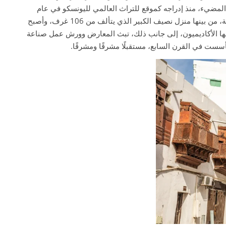
 المضيء، منذ إدراجه كموقع للتراث العالمي لليونسكو في عام
2014، شهدت جدة التاريخية عملية ترميم دقيقة طالت العديد من القصور الشاسعة المتداعية، من بينها منزل نصيف الكبير الذي يتألف من 106 غرف، وأصبح
دمها الأكاديميون، إلى جانب ذلك، تبث المعارض وورش عمل صناعة
تأسست في القرن السابع، مستقبلًا مشرقًا ومشرقًا.