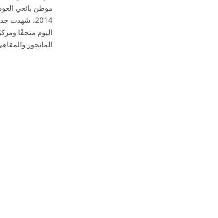
موطن بائعي العود 
اليوم متحفًا ومرك
المانجور والمقاهي