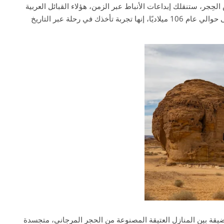
حِجر، ستنقلك إبداعات الأنباط عبر الزمن، هؤلاء القبائل العربية
التي جابت من البتراء إلى الحِجر، وأسست هناك حضارة قديمة منذ القرن الأول الميلادي حتى حوالي عام 106 ميلاديًا، إنها تجربة تأخذك في رحلة عبر التاريخ
الضيقة بين المنازل العتيقة المصنوعة من الحجر المرجاني، متجسدة