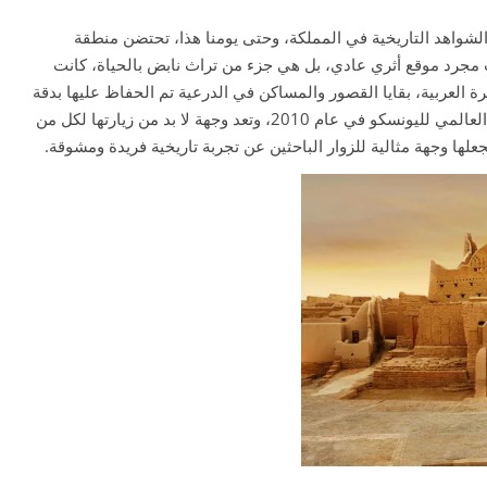
واهد التاريخية في المملكة، وحتى يومنا هذا، تحتضن منطقة
ت مجرد موقع أثري عادي، بل هي جزء من تراث نابض بالحياة، كانت
يرة العربية، بقايا القصور والمساكن في الدرعية تم الحفاظ عليها بدقة
وترميمها بعناية، مما يجعلها شاهدًا حيًا على تاريخ طويل ومجد تليد. تم إدراجها كموقع للتراث العالمي لليونسكو في عام 2010، وتعد وجهة لا بد من زيارتها لكل من
ا وجهة مثالية للزوار الباحثين عن تجربة تاريخية فريدة ومشوقة.