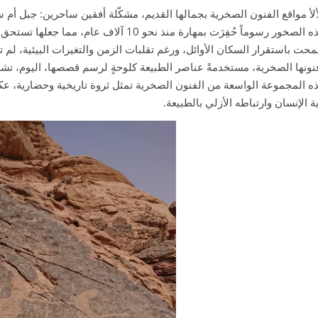
لأ مواقع الفنون الصخرية بجمالها القديم، مشكّلة أفقين ساحرين: جبل أم 
الحالية، تحتضن هذه الصخور رسوماً حُفِرَت بمها
ت باستقرار السكان الأوائل، ورغم تقلبات الزمن والتغيرات البيئية، لم 
ونها الصخرية، مستخدمةً عناصر الطبيعة كلوحةٍ لرسم قصصها، اليوم، تشكّ
 المجموعة الواسعة من الفنون الصخرية تمثل ثروة تاريخية وحضارية، عكس
الإنسان وارتباطه الأزلي بالطبيعة.