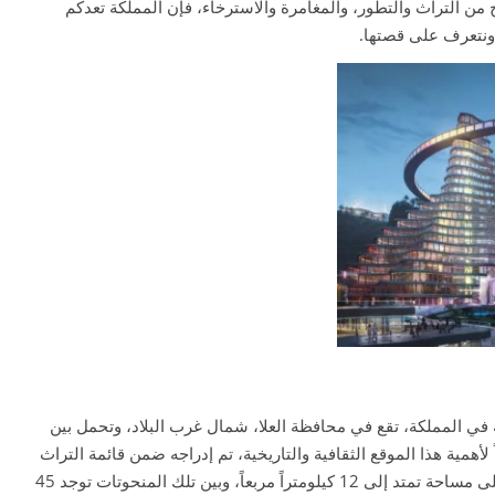
ج من التراث والتطور، والمغامرة والاسترخاء، فإن المملكة تعدكم
 ونتعرف على قصتها.
 في المملكة، تقع في محافظة العلا، شمال غرب البلاد، وتحمل بين
 يعود إلى القرن الأول الميلادي، مما يجعل عمرها يقارب 2000 عام، نظراً لأهمية هذا الموقع الثقافية والتاريخية، تم إدراجه ضمن قائمة التراث
العالمي لليونسكو في عام 2008. وتحتضن مدائن صالح 131 منحوتة صخرية رائعة، موزعة على مساحة تمتد إلى 12 كيلومتراً مربعاً، وبين تلك المنحوتات توجد 45