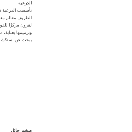
الدرعية
تأسست الدرعية في
الطريف معالم معما
لقرون مركزًا للقوة
يبحث عن استكشاف إ
صخور حائل