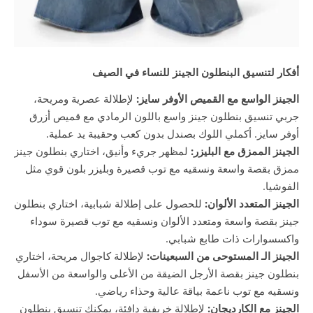
أفكار لتنسيق البنطلون الجينز للنساء في الصيف
الجينز الواسع مع القميص الأوفر سايز:
لإطلالة عصرية ومريحة،
جربي تنسيق بنطلون جينز واسع باللون الرمادي مع قميص أزرق
أوفر سايز. أكملي اللوك بصندل بدون كعب وحقيبة يد عملية.
الجينز الممزق مع البليزر:
لمظهر جريء وأنيق، اختاري بنطلون جينز
ممزق بقصة واسعة ونسقيه مع توب قصيرة وبليزر بلون قوي مثل
الفوشيا.
الجينز المتعدد الألوان:
للحصول على إطلالة شبابية، اختاري بنطلون
جينز بقصة واسعة ومتعدد الألوان ونسقيه مع توب قصيرة سوداء
واكسسوارات ذات طابع شبابي.
الجينز الـ المستوحى من السبعينات:
لإطلالة كاجوال مريحة، اختاري
بنطلون جينز بقصة الأرجل الضيقة من الأعلى والواسعة من الأسفل
ونسقيه مع توب ناعمة بياقة عالية وحذاء رياضي.
الجينز مع الكارديجان:
لإطلالة خريفية دافئة، يمكنك تنسيق بنطلون