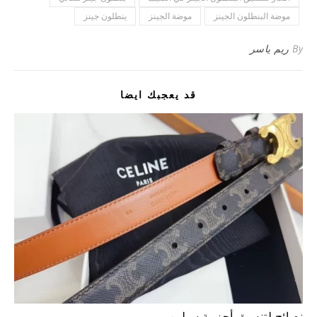
موضة البنطلون الجينز
موضة الجينز
ينطلون جينز
By
ريم ياسر
قد يعجبك ايضا
نصائح لتنسيق أحزمة سيلين