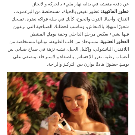
عن دفعة منعشة في بداية نهار مليء بالحركة والإنجاز.
عطور الفاكهية:
عطور تفيض بالحياة، مستخلصة من البرغموت،
التفاح، وأحيانًا التوت والخوخ، كأنكِ في سلة فواكه نضرة، تمنحكِ
شعورًا مبهجًا بالانتعاش، وتناسب لحظاتك الصباحية التي ترغبين
فيها بشيء يعكس مرحكِ الداخلي وخفة يومكِ المنتظر.
العطور العشبية:
مستوحاة من قلب الطبيعة، نوتاتها مستخلصة من
اللافندر، الباتشولي، وإكليل الجبل، تشبه نزهة في صباح ضبابي بين
أعشاب رطبة، تعزز الإحساس بالصفاء والاسترخاء، وتضفي على
يومكِ حضورًا هادئًا يوازن بين التركيز والراحة.