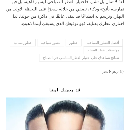
لغةً لا تقال بل تشم، فاختيار العطر الصباحي ليس رفاهية، بل فن
نمارسه بأنوثة وذكاء، نضفي من خلاله سحرًا على اللحظة الأولى من
النهار، ونرسم به انطباعًا قد يبقى عالقًا في ذاكرة من حولنا، لذا
اختاري عطركِ بعناية، فهو توقيعكِ الذي يسبقكِ أينما ذهبتِ.
أفضل العطور الصباحية
عطور
عطور صباحية
عطور نسائية
مواصفات عطر الصباح
نصائح تساعدكِ على اختيار العطر المناسب في الصباح
By
ريم ياسر
قد يعجبك ايضا