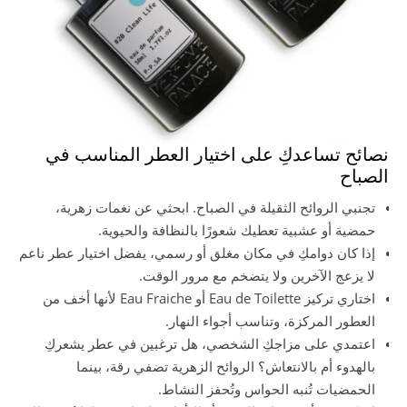
نصائح تساعدكِ على اختيار العطر المناسب في
الصباح
تجنبي الروائح الثقيلة في الصباح. ابحثي عن نغمات زهرية،
حمضية أو عشبية تعطيك شعورًا بالنظافة والحيوية.
إذا كان دوامكِ في مكان مغلق أو رسمي، يفضل اختيار عطر ناعم
لا يزعج الآخرين ولا يتضخم مع مرور الوقت.
اختاري تركيز Eau de Toilette أو Eau Fraiche لأنها أخف من
العطور المركزة، وتناسب أجواء النهار.
اعتمدي على مزاجكِ الشخصي، هل ترغبين في عطر يشعركِ
بالهدوء أم بالانتعاش؟ الروائح الزهرية تضفي رقة، بينما
الحمضيات تُنبه الحواس وتُحفز النشاط.