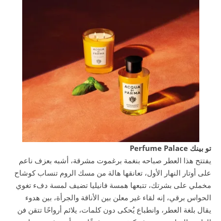
تو بينك Perfume Palace
يفتتح هذا العطر صباحه بنغمة برغموت مشرقة، أشبه بعزف ناعم
على أوتار النهار الأول، تعانقها هالة من مسك الروم تنساب كوشاح
مخملي على بشرتك، تتبعها همسة فانيليا تضيف لمسة دفء تغوي
الحواس برقي، إنه لقاء غير معلن بين الأناقة والجرأة، بين هدوء
يقال بلغة العطر، وانطباع يُحكى دون كلمات، يلائم أرواحًا تتقن فن