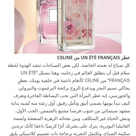
عطر UN ÉTÉ FRANÇAIS من CELINE
كل صباح له نغمته الخاصة، لكن بعض الصباحات تنشد الهدوء لحظة
سلام قبل أن ينطلق العالم في زحامه، وهنا يتسلل “UN ÉTÉ
FRANÇAIS” من CELINE كأنغام ناعمة في خلفية يومك، بعطرٍ
يحاكي نسيم البحر ويدغدغ الروح برائحة البرغموت والنيرولي
والجورسي، إنه عطر المرأة التي تحب البساطة الفاخرة وتعرف
كيف تبدأ يومها بصمتٍ أنيق وتأمل رقيق. أول رشة منه تُشبه بداية
مشهد سينمائي من جنوب فرنسا مشبع بالشمس، الحب الأول،
ونبض الحياة غير المتكلف. وبين نفحاته الزهرية المنعشة ولمسة
الفانيليا البودرية، يترك على بشرتك أثرًا كريميًا ناعمًا كأنك ترتدين
سكينة الصباح، وتكتمل التجربة بزجاجة ذات تصميم كلاسيكي يليق