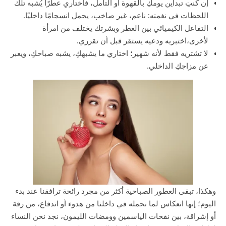
إن كنتِ تبدأين يومكِ بالقهوة أو التأمل، فاختاري عطرًا يُشبه تلك
اللحظات في نغمته: ناعم، غير صاخب، يحمل انسجامًا داخليًا.
التفاعل الكيميائي بين العطر وبشرتك يختلف من امرأة
لأخرى،اختبريه ودعيه يستقر قبل أن تقرري.
لا تشتريه فقط لأنه شهير؛ اختاري ما يشبهكِ، يشبه صباحكِ، ويعبر
عن مزاجكِ الداخلي.
وهكذا، تبقى العطور الصباحية أكثر من مجرد رائحة ترافقنا عند بدء
اليوم؛ إنها انعكاس لما نحمله في داخلنا من هدوء أو اندفاع، من رقة
أو إشراقة، بين نفحات الياسمين وومضات الليمون، نجد نحن النساء