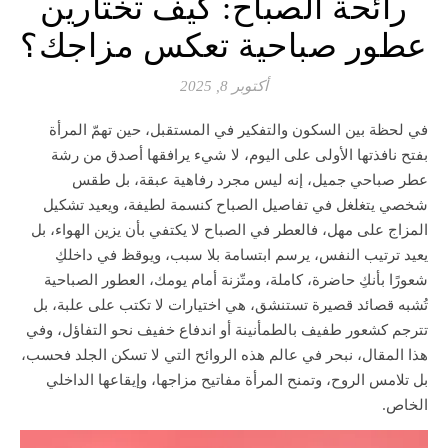
رائحة الصباح: كيف تختارين
عطور صباحية تعكس مزاجك؟
أكتوبر 8, 2025
في لحظة بين السكون والتفكير في المستقبل، حين تهمّ المرأة
بفتح نافذتها الأولى على اليوم، لا شيء يرافقها أصدق من رشة
عطر صباحي جميل، إنه ليس مجرد رفاهية عبقة، بل طقس
شخصي يتغلغل في تفاصيل الصباح كنسمة لطيفة، ويعيد تشكيل
المزاج على مهل، فالعطر في الصباح لا يكتفي بأن يزين الهواء، بل
يعيد ترتيب النفس، يرسم ابتسامة بلا سبب، ويوقظ في داخلكِ
شعورًا بأنكِ حاضرة، كاملة، ومتّزنة أمام يومك، العطور الصباحية
تُشبه قصائد قصيرة تستنشق، هي اختيارات لا تكتب على علبة، بل
تترجم كشعور طفيف بالطمأنينة أو اندفاع خفيف نحو التفاؤل، وفي
هذا المقال، نبحر في عالم هذه الروائح التي لا تسكن الجلد فحسب،
بل تلامس الروح، وتمنح المرأة مفاتيح مزاجها، وإيقاعها الداخلي
الخاص.