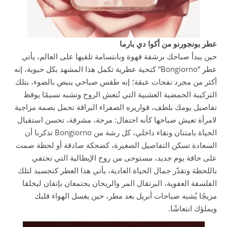
عطر بونجورنو من أكوا دي بارما
حين يبدأ صباحك برشفة قهوة وبابتسامة تلقيها على العالم، يأتي
عطر “Bongiorno” كتحية عطرية تكمل هذا المشهد بكل حيوية، إنه
أكثر من مجرد نفحات عبقة؛ إنه طقس صباحي ينبض بالضوء، بتلك
التركيبة الحمضية العشبية التي تُنعش الروح وتشبه نسيمًا يوقظ
تفاصيل يومك بلطف، قواريره الصفراء البراقة تحمل بصمة مزاجية
لامرأة تعيش صباحها كأنه احتفال: مرحة، مشرقة، تحسن استقبال
الحياة بامتنان ونقاء داخلي، كل رشة من Bongiorno تذكرنا أن
السعادة تسكن التفاصيل الصغيرة، كضحكة صادقة أو لحظة صمت
على حافة يوم جديد، مستوحى من روح الإيطالية التي تحتفي
باللحظة وتقدّر جمال الحياة العادية، يأتي هذا العطر كتجسيد لتلك
الفلسفة العفوية، البرتقال المر والريحان يجتمعان بإتقان ليخلقا
مزيجًا يُشبه صباحات أبريل بعد مطر، حين يغسل الهواء قلبك
ويملؤك انتعاشًا.